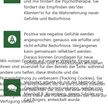
und mir fördert die Psychotherapie. Sie
fördert das Empfinden des*der
Klienten*in für die Wahrnehmung neuer
Gefühle und Bedürfnisse.
Positive wie negative Gefühle werden
angesprochen, genauso wie erfüllte und
nicht erfüllte Bedürfnisse. Vergangenes
kann gemeinsam reflektiert werden.
Daraus können Grundlagen für neue
Wir nutzen Cookies auf unserer Website. Einige von
Sichtweisen und Entwicklungen entstehen.
ihnen sind essenziell für den Betrieb der Seite, während
andere uns helfen, diese Website und die
Nutzererfahrung zu verbessern (Tracking Cookies). Sie
Vermehrt arbeite ich mit der Methode der
können selbst entscheiden, ob Sie die Cookies zulassen
Gewaltfreien Kommunikation, welche von
möchten. Bitte beachten Sie, dass bei einer Ablehnung
Marshall B. Rosenberg, einem Schüler von
womöglich nicht mehr alle Funktionalitäten der Seite zur
Carl Rogers, entwickelt wurde.
Verfügung stehen.