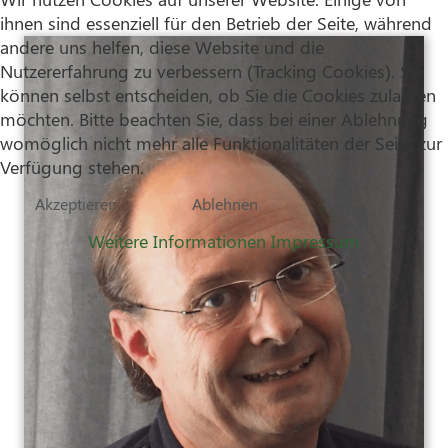
ihnen sind essenziell für den Betrieb der Seite, während
andere uns helfen, diese Website und die
Nutzererfahrung zu verbessern (Tracking Cookies). Sie
können selbst entscheiden, ob Sie die Cookies zulassen
möchten. Bitte beachten Sie, dass bei einer Ablehnung
womöglich nicht mehr alle Funktionalitäten der Seite zur
Verfügung stehen.
Akzeptieren
Ablehnen
Weitere Informationen
Impressum