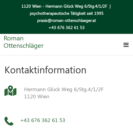
1120 Wien - Hermann Glück Weg 6/Stg.4/1/2F |
psychotherapeutische Tätigkeit seit 1995
praxis@roman-ottenschlaeger.at
+43 676 362 61 53
Roman
Ottenschläger
Kontaktinformation
NEED ANY HELP
Hermann Glück Weg 6/Stg.4/1/2F
CONTACT US
1120 Wien
+43 676 362 61 53